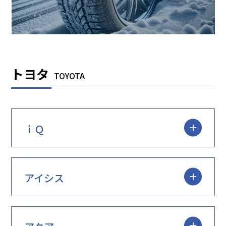
トヨタ
TOYOTA
ｉＱ
アイシス